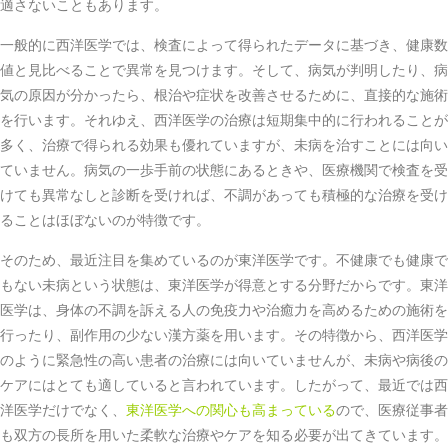
適さないこともあります。
一般的に西洋医学では、検査によって得られたデータに基づき、健康数
値と見比べることで異常を見つけます。そして、病気が判明したり、病
気の原因が分かったら、根治や症状を改善させるために、直接的な施術
を行います。それゆえ、西洋医学の治療は短期集中的に行われることが
多く、治療で得られる効果も優れていますが、未病を治すことには向い
ていません。病気の一歩手前の状態にあるときや、医療機関で検査を受
けても異常なしと診断を受ければ、不調があっても積極的な治療を受け
ることはほぼないのが特徴です。
そのため、最近注目を集めているのが東洋医学です。不健康でも健康で
もない未病という状態は、東洋医学が得意とする分野だからです。東洋
医学は、身体の不調を訴える人の免疫力や治癒力を高めるための施術を
行ったり、副作用の少ない漢方薬を用います。その特徴から、西洋医学
のように緊急性の高い患者の治療には向いていませんが、未病や病後の
ケアにはとても適していると言われています。したがって、最近では西
洋医学だけでなく、
東洋医学への関心も高まっている
ので、医療従事者
も双方の長所を用いた柔軟な治療やケアを知る必要が出てきています。