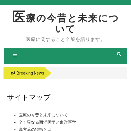
Skip
to
医
療の今昔と未来につ
content
いて
医療に関すること全般を語ります。
Breaking News
サイトマップ
医療の今昔と未来について
全く異なる西洋医学と東洋医学
漢方薬の特徴とは